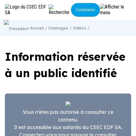
Panneau de gestion des cookies
Connexion
Accueil
/
Eclairages
/
Vidéos
/
LE CSEC
ACTUALITÉS
NOS ACTIONS
ECLAIRAGES
Information réservée
CONTACT
à un public identifié
Vous n’êtes pas autorisé à consulter ce
contenu.
Il est accessible aux salariés du CSEC EDF SA.
Connectez-vous pour pouvoir le consulter.