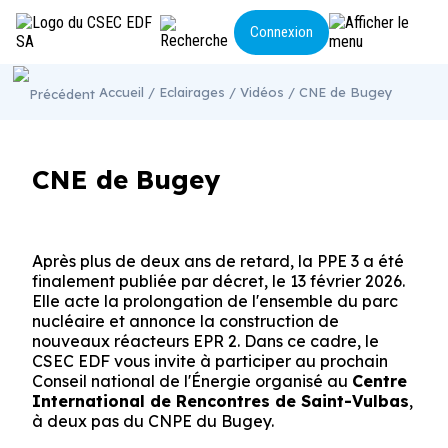
Panneau de gestion des cookies
Connexion
Accueil
/
Eclairages
/
Vidéos
/ CNE de Bugey
LE CSEC
ACTUALITÉS
NOS ACTIONS
ECLAIRAGES
CNE de Bugey
CONTACT
Après plus de deux ans de retard, la PPE 3 a été
finalement publiée par décret, le 13 février 2026.
Elle acte la prolongation de l'ensemble du parc
nucléaire et annonce la construction de
nouveaux réacteurs EPR 2. Dans ce cadre, le
CSEC EDF vous invite à participer au prochain
Conseil national de l'Énergie organisé au
Centre
International de Rencontres de Saint-Vulbas
,
à deux pas du CNPE du Bugey.