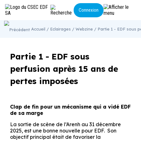
Panneau de gestion des cookies
Connexion
Accueil
/
Eclairages
/
Webzine
/ Partie 1 - EDF sous p
LE CSEC
ACTUALITÉS
NOS ACTIONS
ECLAIRAGES
Partie 1 - EDF sous
CONTACT
perfusion après 15 ans de
pertes imposées
Clap de fin pour un mécanisme qui a vidé EDF
de sa marge
La sortie de scène de l’Arenh au 31 décembre
2025, est une bonne nouvelle pour EDF. Son
objectif principal était de favoriser la